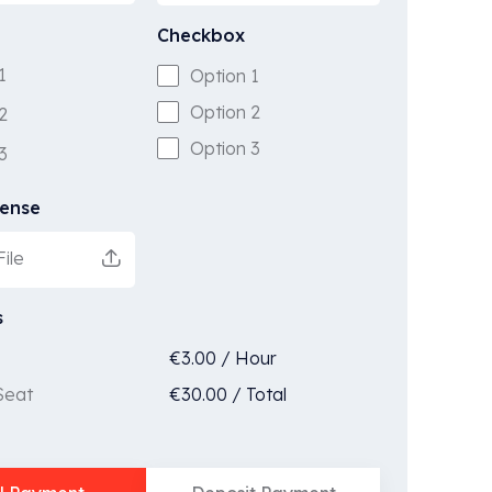
Checkbox
1
Option 1
Option 2
2
Option 3
3
cense
ile
s
€
3.00
/
Hour
€
30.00
/
Total
Seat