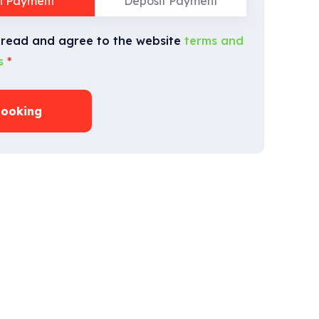
ll Payment
Deposit Payment
 read and agree to the website
terms and
s
*
ooking