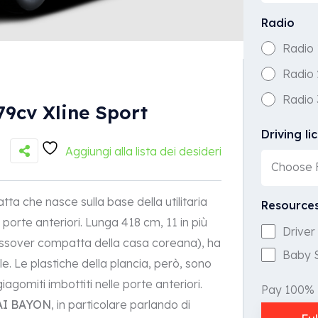
Radio
Radio 
Radio 
Radio 
9cv Xline Sport
Driving li
Aggiungi alla lista dei desideri
Choose F
a che nasce sulla base della utilitaria
Resource
 porte anteriori. Lunga 418 cm, 11 in più
Driver
crossover compatta della casa coreana), ha
Baby 
e. Le plastiche della plancia, però, sono
iagomiti imbottiti nelle porte anteriori.
Pay 100%
I BAYON
, in particolare parlando di