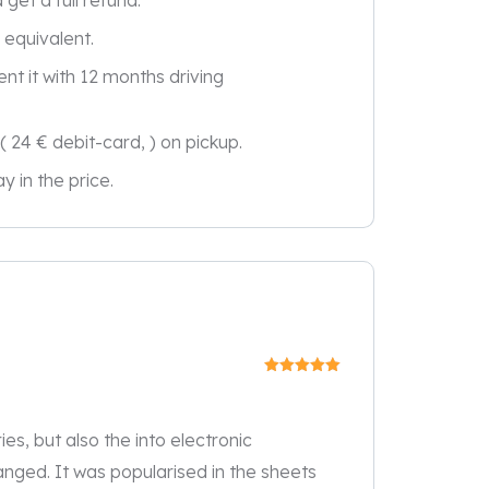
get a full refund.
r equivalent.
ent it with 12 months driving
( 24 € debit-card, ) on pickup.
y in the price.
Valutato
5
su 5
ies, but also the into electronic
nged. It was popularised in the sheets