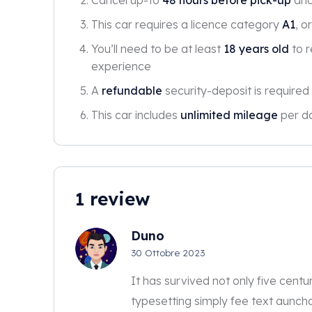
Cancel up-to
48 hours before pick-up
and 
This car requires a licence category
A1
, o
You’ll need to be at least
18 years old
to r
experience
A
refundable
security-deposit is required 
This car includes
unlimited mileage
per da
1 review
Duno
30 Ottobre 2023
It has survived not only five centur
typesetting simply fee text auncha