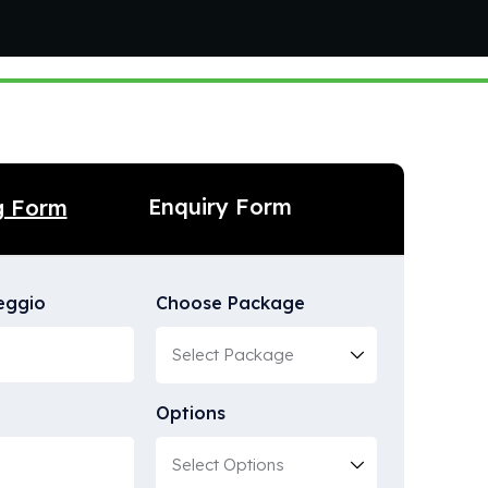
Enquiry Form
g Form
leggio
Choose Package
Options