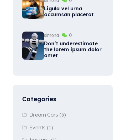
simona
0
Ligula vel urna
accumsan placerat
simona
0
Don’t underestimate
the lorem ipsum dolor
amet
Categories
Dream Cars
(3)
Events
(1)