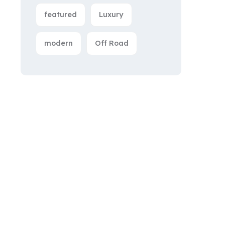
featured
Luxury
modern
Off Road