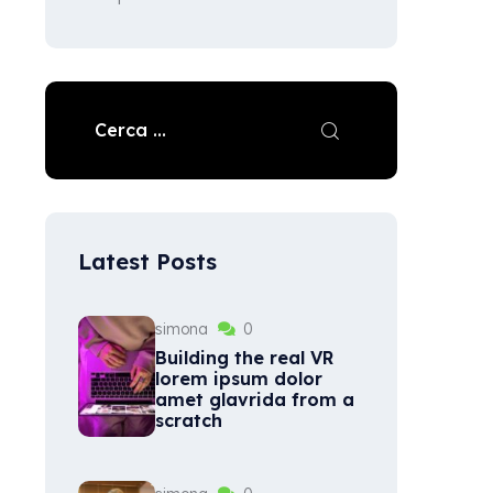
Latest Posts
simona
0
Building the real VR
lorem ipsum dolor
amet glavrida from a
scratch