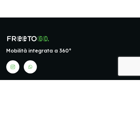
Mobilità integrata a 360°
I
nostri
Vuoi essere sempre 
contatti
nostre ultime novit
CENTERGROSS
Vienici a vedere sui nostri 