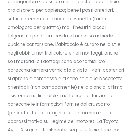
agli ingombri è cresciuto un po’ anche il bagagliaio,
ora discreto per capienza; bene i posti anteriori,
sufficientemente comodo il divanetto (l’auto è
omologata per quattro) ma i finestrini piccoli
tolgono un po’ di luminosità e l’accesso richiede
qualche contorsione. L’abitacolo è curato nello stile,
negli abbinamenti di colore e nei montaggi, anche
se i materiali e i dettagli sono economici: c’è
parecchia lamiera verniciata a vista, i vetri posteriori
si aprono a compasso e ci sono solo due bocchette
orientabili (non comodamente) nella plancia; ottimo
il sistema multimediale, molto ricco di funzioni, e
parecchie le informazioni fornite dal cruscotto
(peccato che il contagiri, a led, informi in modo
approssimativo sul regime del motore). La Toyota
Aygo X si guida facilmente: segue le traiettorie con